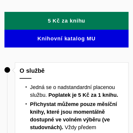
5 Kč za knihu
Knihovní katalog MU
O službě
Jedná se o nadstandardní placenou
službu.
Poplatek je 5 Kč za 1 knihu.
Přichystat můžeme pouze měsíční
knihy, které jsou momentálně
dostupné ve volném výběru (ve
studovnách).
Vždy předem