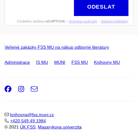
ODESLAT
Chráněno službou
reCAPTCHA
–
Ochrana soukromí
–
Smluvní podmínky
Veřejné zakázky FSS MU na nákup odborné literatury
Administrace
IS MU
MUNI
FSS MU
Knihovny MU
Facebook
Instagram
e-
Email
mail
knihovna@fss.muni.cz
+420 549 49 1984
© 2021
ÚK FSS
,
Masarykova univerzita