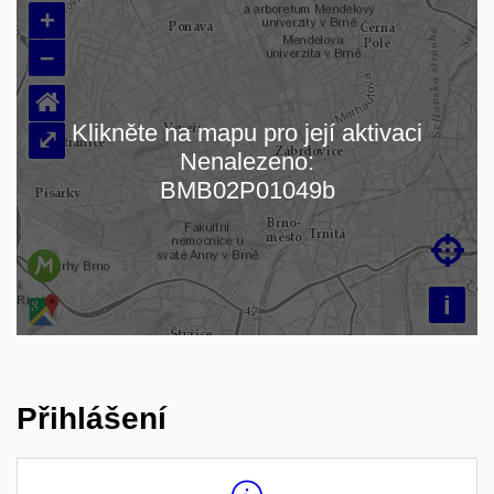
+
–
⌂
Klikněte na mapu pro její aktivaci
⤢
Nenalezeno:
Načítám mapu…
BMB02P01049b

i
Přihlášení