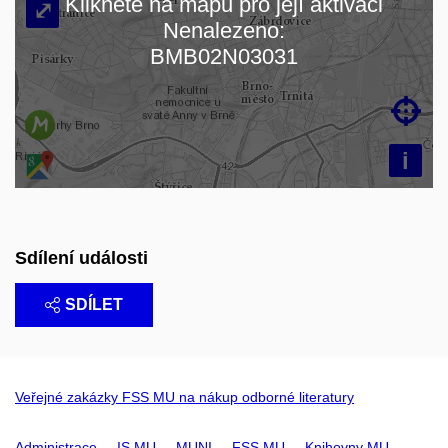
Klikněte na mapu pro její aktivaci
⤢
Nenalezeno:
Načítám mapu…
BMB02N03031

i
Sdílení události
SDÍLET
Veřejné zakázky FSS MU na nákup odborné literatury
Administrace
IS MU
MUNI
FSS MU
Knihovny MU